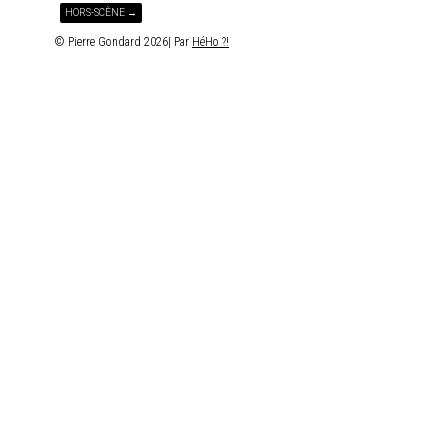
HORS-SCÈNE →
© Pierre Gondard 2026| Par
HéHo ?!