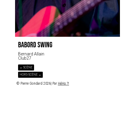
BABORD SWING
Bernard Allain
Club27
← SCÈNE
HORS-SCÈNE →
© Pierre Gondard 2026| Par
HéHo ?!