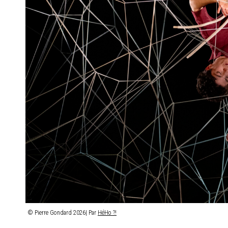
© Pierre Gondard 2026| Par
HéHo ?!