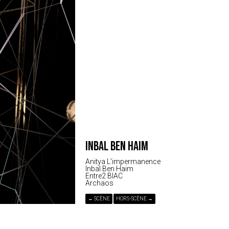
INBAL BEN HAIM
Anitya L’impermanence
Inbal Ben Haim
Entre2 BIAC
Archaos
← SCÈNE
HORS-SCÈNE →