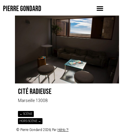
PIERRE GONDARD
CITÉ RADIEUSE
Marseille 13008
← SCÈNE
HORS-SCÈNE →
© Pierre Gondard 2026| Par
HéHo ?!