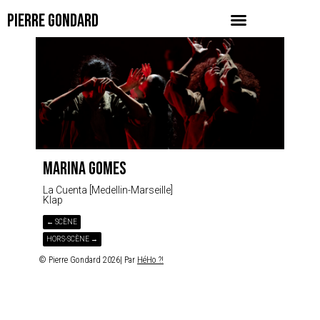
PIERRE GONDARD
MARINA GOMES
La Cuenta [Medellin-Marseille]
Klap
← SCÈNE
HORS-SCÈNE →
© Pierre Gondard 2026| Par
HéHo ?!