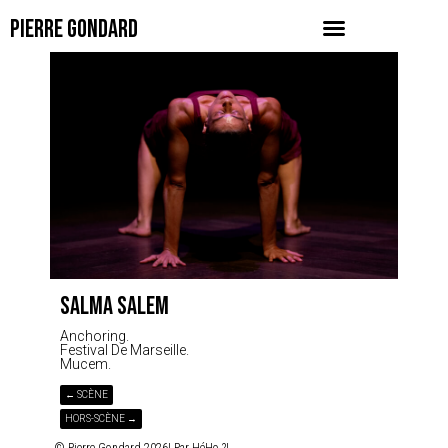
PIERRE GONDARD
SALMA SALEM
Anchoring.
Festival De Marseille.
Mucem.
← SCÈNE
HORS-SCÈNE →
© Pierre Gondard 2026| Par
HéHo ?!