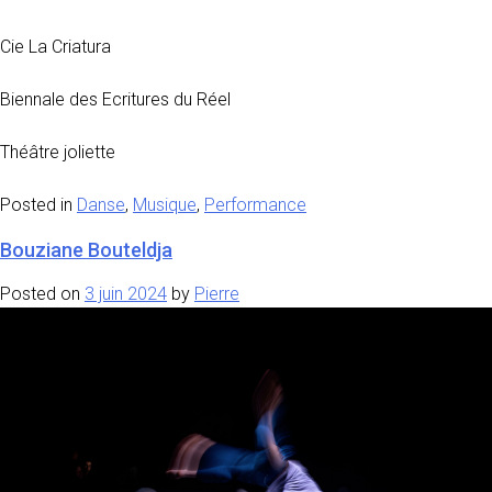
Cie La Criatura
Biennale des Ecritures du Réel
Théâtre joliette
Posted in
Danse
,
Musique
,
Performance
Bouziane Bouteldja
Posted on
3 juin 2024
by
Pierre