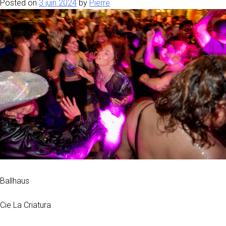
Posted on
3 juin 2024
by
Pierre
Ballhaus
Cie La Criatura