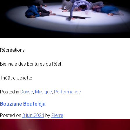
Récréations
Biennale des Ecritures du Réel
Théâtre Joliette
Posted in
Danse
,
Musique
,
Performance
Bouziane Bouteldja
Posted on
3 juin 2024
by
Pierre