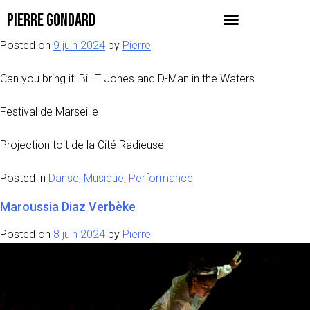
PIERRE GONDARD
Rosalynde-LeBlanc – Tom-Hurwitz
Posted on
9 juin 2024
by
Pierre
Can you bring it: Bill.T Jones and D-Man in the Waters
Festival de Marseille
Projection toit de la Cité Radieuse
Posted in
Danse
,
Musique
,
Performance
Maroussia Diaz Verbèke
Posted on
8 juin 2024
by
Pierre